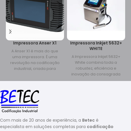
Impressora Anser X1
Impressora Inkjet 5632+
WHITE
A Anser X1 é mais do que
A Impressora Inkjet 5632+
uma impressora. É uma
White combina toda a
revolução na codificação
robustez, eficiência e
industrial, criada para
inovação da consagrada
empresas que exigem
linha 5632+ com um
diferencial poderoso:
Com mais de 20 anos de experiência, a
Betec
é
especialista em soluções completas para
codificação